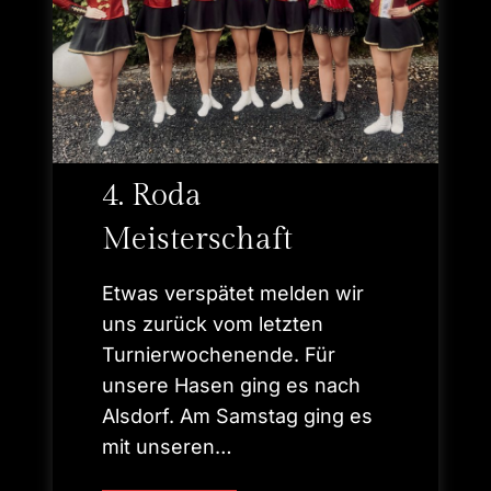
b
e
r
i
c
h
t
4. Roda
Meisterschaft
Etwas verspätet melden wir
uns zurück vom letzten
Turnierwochenende. Für
unsere Hasen ging es nach
Alsdorf. Am Samstag ging es
mit unseren…