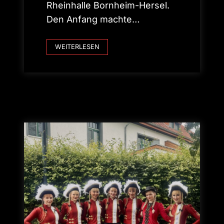
Rheinhalle Bornheim-Hersel.
Den Anfang machte…
3
WEITERLESEN
.
K
ö
l
l
e
C
u
p
–
T
u
r
n
i
e
r