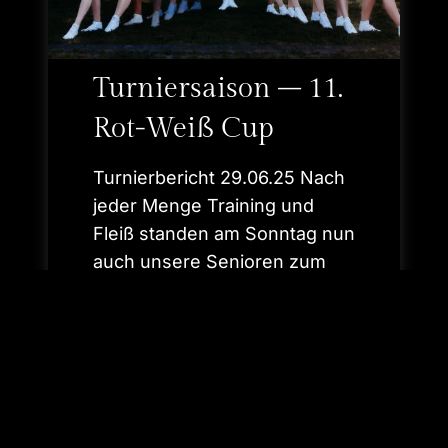
n
k
f
e
Turniersaison – 11.
s
t
Rot-Weiß Cup
a
u
Turnierbericht 29.06.25 Nach
f
B
jeder Menge Training und
u
Fleiß standen am Sonntag nun
r
g
auch unsere Senioren zum
W
ersten Mal in dieser Session
i
auf…
s
s
e
T
WEITERLESEN
m
u
r
n