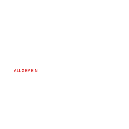
ALLGEMEIN
Probetraining
Beim Tanzcorps
Altenrather
Sandhasen