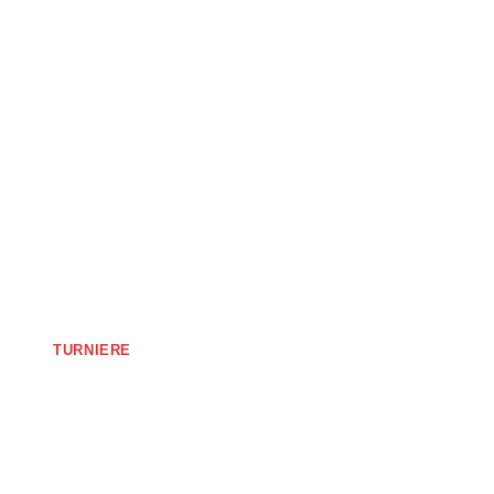
TURNIERE
3. Kölle Cup –
Turnierbericht