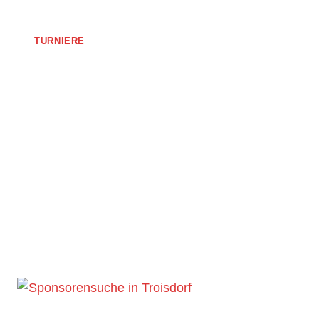
TURNIERE
Turniersaison – 11.
Rot-Weiß Cup
Juli 1, 2025
Turnierbericht 29.06.25 Nach jeder Menge
Training und Fleiß standen am Sonntag nun
auch unsere Senioren zum ersten…