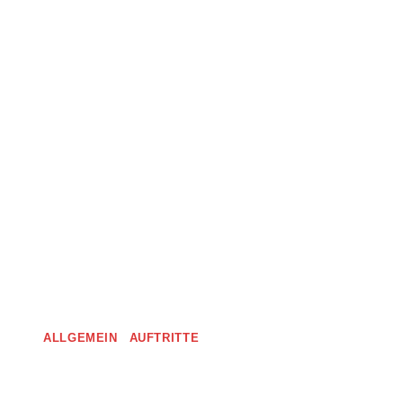
ALLGEMEIN
|
AUFTRITTE
Sponsorensuche In