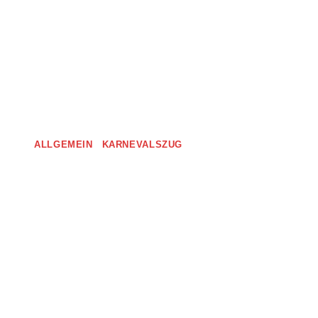
ALLGEMEIN
|
KARNEVALSZUG
Karnevalszug
Lohmar
März 5, 2025
Der Abschluss einer tolle Session Auch
dieses Jahr waren wir mit unserem
Tanzcorps bei dem Karnevalszug