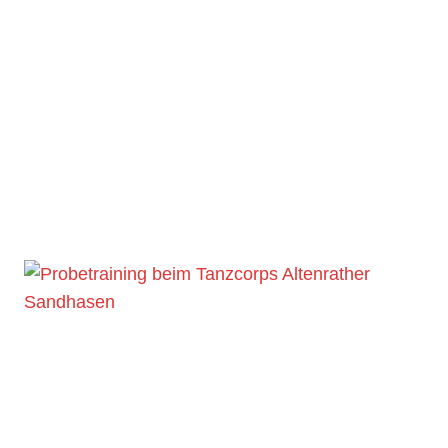
Troisdorf
Juni 30, 2025
Wir suchen Partner Liebe Troisdorfer
Firmen und Nachbarn, wir vom Tanzcorps
Altenrather Sandhasen 1992 e. V. stehen…