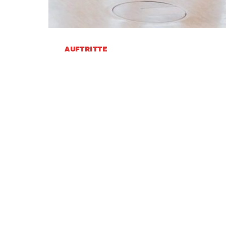
AUFTRITTE
Weiberfastnach
Februar 11, 2021
Weiberfastnacht … Heute kullern bei 
anderen Tränchen, denn heute wäre 
Karnevalsjecken…