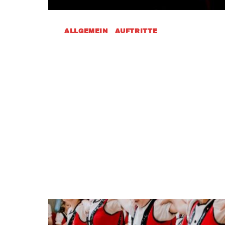
ALLGEMEIN
|
AUFTRITTE
Sponsorensuche
Troisdorf
Juni 30, 2025
Wir suchen Partner Liebe Troisdorfe
Nachbarn, wir vom Tanzcorps Altenr
1992 e. V. stehen…