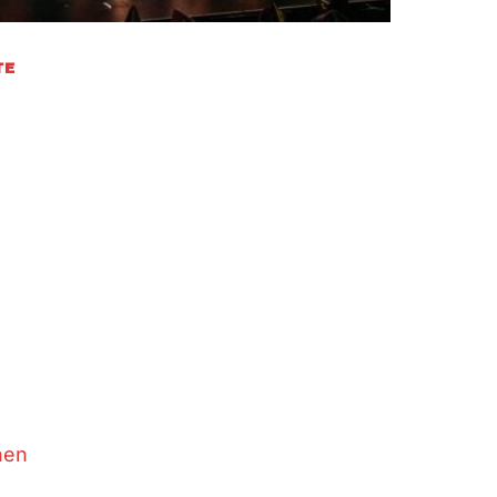
TE
 24/25 – Unsere
e
ck Viele tolle Momente gab es wieder
s hat alles ziemlich gut…