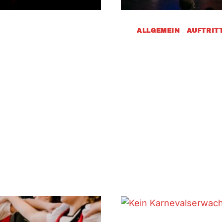
ALLGEMEIN
|
AUFTRIT
 In
Session
Moment
März 6, 2025
r Firmen und
Ein kleiner Rückbli
ather Sandhasen
für uns und meisten