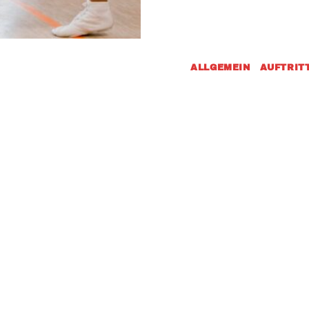
ALLGEMEIN
|
AUFTRIT
t 2021
Kein
Karneva
uns die ein oder
November 11, 2020
für alle
Drink doch keene mit
normalerweise um 1