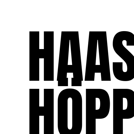
HAA
HÖP