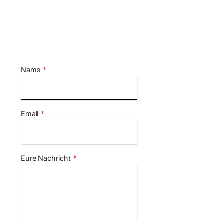
Name
*
Email
*
Eure Nachricht
*